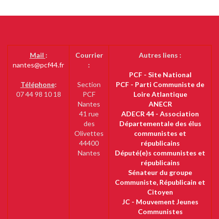
Mail
:
Courrier
Autres liens :
nantes@pcf44.fr
:
PCF - Site National
Téléphone
:
Section
PCF - Parti Communiste de
07 44 98 10 18
PCF
Loire Atlantique
Nantes
ANECR
41 rue
ADECR 44 - Association
des
Départementale des élus
Olivettes
communistes et
44400
républicains
Nantes
Député(e)s communistes et
républicains
Sénateur du groupe
Communiste, Républicain et
Citoyen
JC - Mouvement Jeunes
Communistes