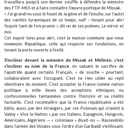
travaillera jusqu’à son dernier souffle à défendre la mémoire
des FTP-MOI et à faire connaître l’œuvre poétique de Missak.
« J’ai grandi nu sous le fouet de la gêne et de l’insulte, sur l’autel
des vanités tyranniques de ce temps, naïf – tenant pour abri
l’espoir tant de fois promis », dit un de ses poèmes, Le miroir et
moi.
Cet espoir tenu pour abri, c’est la maison commune que nous
nommons République, celle qui respecte ses fondations, en
tenant la porte ouverte à l’exilé.
S’incliner devant la mémoire de Missak et Mélinée, c’est
s’incliner au nom de la France
, en saluant le sacrifice de
l’apatride quand certains Français, « de souche » pourtant,
collaboraient avec l’occupant. C’est ne rien céder au repli
identitaire du moment. C’est accepter la France comme nation
politique à mille lieues des acceptions ethniques ou
confessionnelles fantasmées contre l’histoire et sa réalité
factuelle. C’est reconnaître que la France républicaine a été
bâtie, aussi, par des étrangers, par ces Polonais qui criaient à
Valmy « Vive la Nation », par ces Italiens, Espagnols, Hongrois,
Américains, Algériens — « coloniaux » disait-on —. Rassemblés
dans l’armée des Vosges sous l’ordre d’un Garibaldi vieillissant,