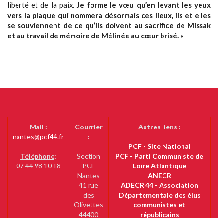
liberté et de la paix.
Je forme le vœu qu’en levant les yeux
vers la plaque qui nommera désormais ces lieux, ils et elles
se souviennent de ce qu’ils doivent au sacrifice de Missak
et au travail de mémoire de Mélinée au cœur brisé. »
Mail
:
Courrier
Autres liens :
nantes@pcf44.fr
:
PCF - Site National
Téléphone
:
Section
PCF - Parti Communiste de
07 44 98 10 18
PCF
Loire Atlantique
Nantes
ANECR
41 rue
ADECR 44 - Association
des
Départementale des élus
Olivettes
communistes et
44400
républicains