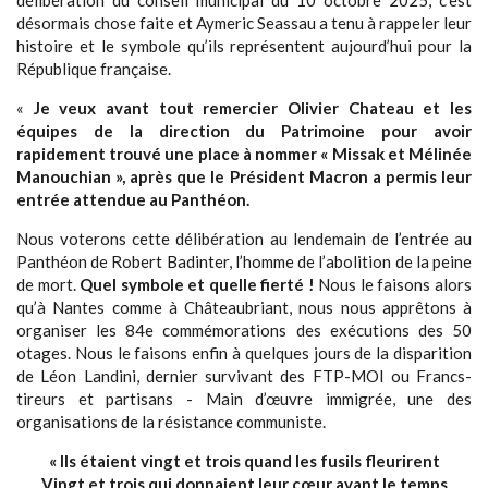
désormais chose faite et Aymeric Seassau a tenu à rappeler leur
histoire et le symbole qu’ils représentent aujourd’hui pour la
République française.
«
Je veux avant tout remercier Olivier Chateau et les
équipes de la direction du Patrimoine pour avoir
rapidement trouvé une place à nommer « Missak et Mélinée
Manouchian », après que le Président Macron a permis leur
entrée attendue au Panthéon.
Nous voterons cette délibération au lendemain de l’entrée au
Panthéon de Robert Badinter, l’homme de l’abolition de la peine
de mort.
Quel symbole et quelle fierté !
Nous le faisons alors
qu’à Nantes comme à Châteaubriant, nous nous apprêtons à
organiser les 84e commémorations des exécutions des 50
otages. Nous le faisons enfin à quelques jours de la disparition
de Léon Landini, dernier survivant des FTP-MOI ou Francs-
tireurs et partisans - Main d’œuvre immigrée, une des
organisations de la résistance communiste.
« Ils étaient vingt et trois quand les fusils fleurirent
Vingt et trois qui donnaient leur cœur avant le temps