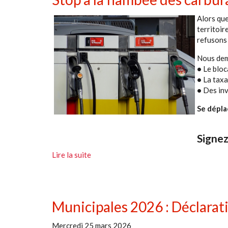
Alors que
territoir
refusons 
Nous dem
•
Le bloc
•
La taxa
•
Des inv
Se déplac
Signez
Lire la suite
Municipales 2026 : Déclarat
Mercredi 25 mars 2026