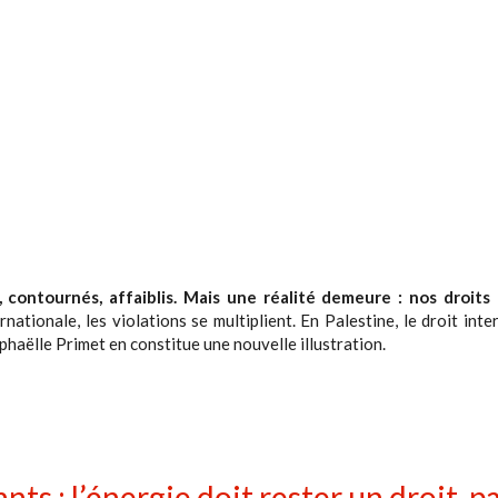
, contournés, affaiblis. Mais une réalité demeure : nos droits
ernationale, les violations se multiplient. En Palestine, le droit inte
phaëlle Primet en constitue une nouvelle illustration.
nts : l’énergie doit rester un droit, p