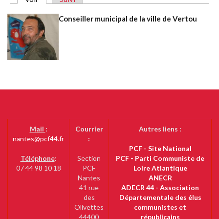
Onglets principaux
Conseiller municipal de la ville de Vertou
Mail
:
Courrier
Autres liens :
nantes@pcf44.fr
:
PCF - Site National
Téléphone
:
Section
PCF - Parti Communiste de
07 44 98 10 18
PCF
Loire Atlantique
Nantes
ANECR
41 rue
ADECR 44 - Association
des
Départementale des élus
Olivettes
communistes et
44400
républicains